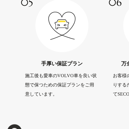
05
06
手厚い
保証プラン
万
施工後も愛車のVOLVO車を良い状
お客様
態で保つための保証プランをご用
りする
意しています。
てSE