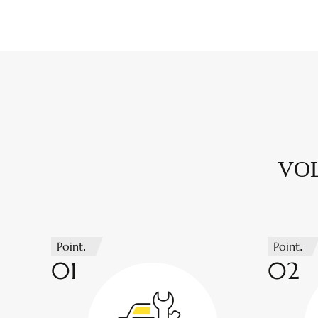
V
Point.
Point.
01
02