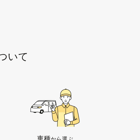
について
車種
から選ぶ