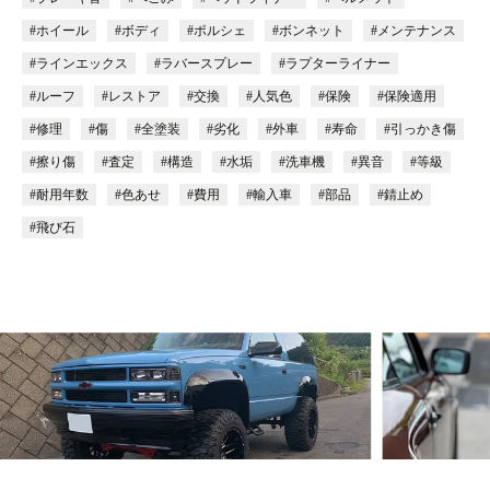
#ホイール
#ボディ
#ポルシェ
#ボンネット
#メンテナンス
#ラインエックス
#ラバースプレー
#ラプターライナー
#ルーフ
#レストア
#交換
#人気色
#保険
#保険適用
#修理
#傷
#全塗装
#劣化
#外車
#寿命
#引っかき傷
#擦り傷
#査定
#構造
#水垢
#洗車機
#異音
#等級
#耐用年数
#色あせ
#費用
#輸入車
#部品
#錆止め
#飛び石