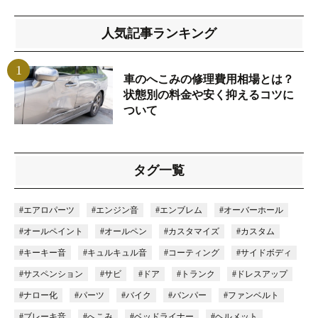
人気記事ランキング
1
車のへこみの修理費用相場とは？
状態別の料金や安く抑えるコツに
ついて
タグ一覧
#エアロパーツ
#エンジン音
#エンブレム
#オーバーホール
#オールペイント
#オールペン
#カスタマイズ
#カスタム
#キーキー音
#キュルキュル音
#コーティング
#サイドボディ
#サスペンション
#サビ
#ドア
#トランク
#ドレスアップ
#ナロー化
#パーツ
#バイク
#バンパー
#ファンベルト
#ブレーキ音
#へこみ
#ベッドライナー
#ヘルメット