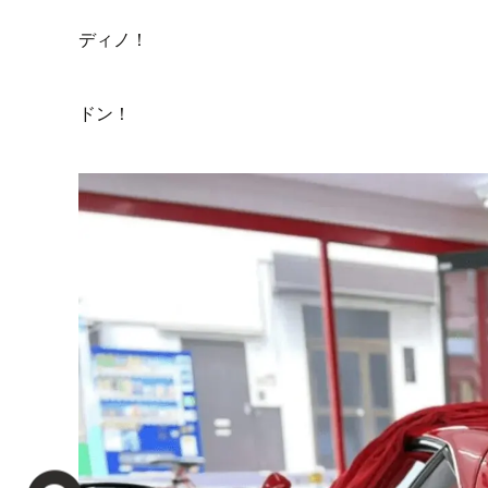
ディノ！
ドン！