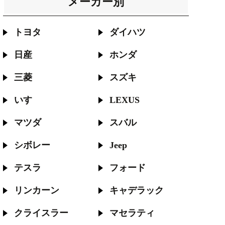
メーカー別
トヨタ
ダイハツ
日産
ホンダ
三菱
スズキ
いすゞ
LEXUS
マツダ
スバル
シボレー
Jeep
テスラ
フォード
リンカーン
キャデラック
クライスラー
マセラティ