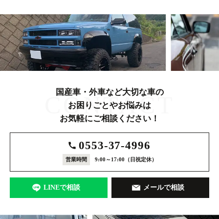
国産車・外車など大切な車の
CONTACT
お困りごとやお悩みは
お気軽にご相談ください！
0553-37-4996
営業時間
9:00～17:00
（日祝定休）
LINEで相談
メールで相談