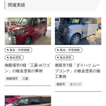
関連実績
板金・外装補修
板金・外装補修
板金塗装
板金塗装
御殿場市O様「三菱 ekワゴ
都留市T様「ダイハツ ムー
ン」の板金塗装の事例
ブコンテ」の板金塗装の施
工事例
御殿場市
三菱
都留市
ダイハツ